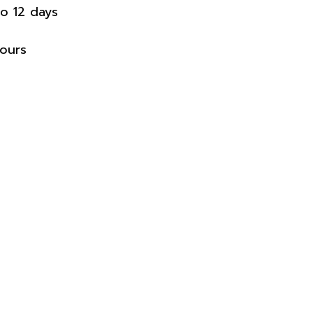
o 12 days
ours