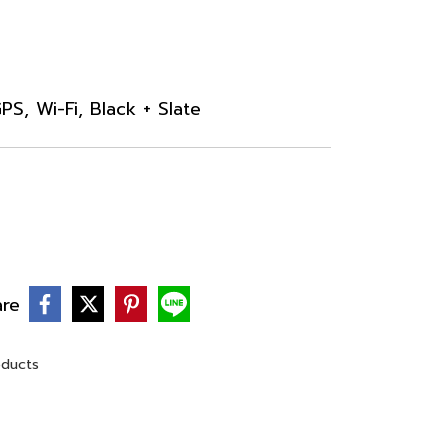
PS, Wi-Fi, Black + Slate
are
oducts