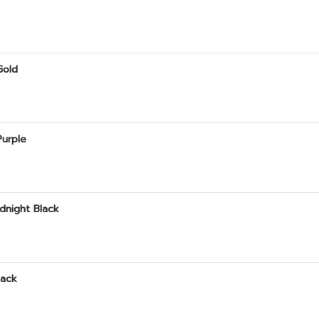
Gold
Purple
idnight Black
lack