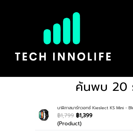
ค้นพบ 20 
นาฬิกาสมาร์ทวอทช์ Kieslect KS Mini - B
฿1,799
฿1,399
(Product)