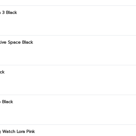
 3 Black
tive Space Black
ack
o Black
ng Watch Lora Pink