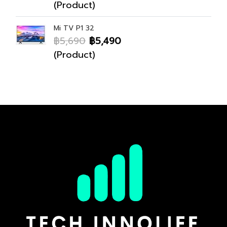
(Product)
Mi TV P1 32
฿5,690
฿5,490
(Product)